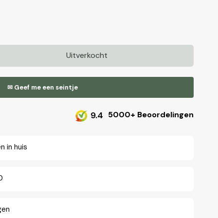
Uitverkocht
n
✉ Geef me een seintje
stel
9.4
5000+ Beoordelingen
 in huis
0
gen