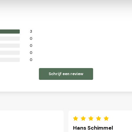
3
0
0
0
0
Schrijf een review
Hans Schimmel