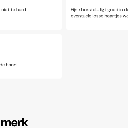
n niet te hard
Fijne borstel... ligt goed i
eventuele losse haartjes w
 de hand
t merk