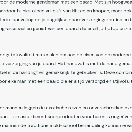
 voor de moderne gentleman met een baard. Met zijn hoogwaa
ardoor hij niet alleen vrij blijft van klitten en knopen, maar o
rfecte aanvulling op je dagelijkse baardverzorgingsroutine en
-arsenaal en geniet van een baard die er altijd tiptop uitzie
oogste kwaliteit materialen om aan de eisen van de moderne 
male verzorging van je baard. Het handvat is met de hand gem
l in de hand ligt en gemakkelijk te gebruiken is. Deze com
elke man met een baard die er altijd verzorgd en stijlvol uit 
or mannen leggen de exotische reizen en onverschrokken expe
aan - zijn assortiment snorproducten voor heren is ongeëvena
annen de traditionele old-school behandeling kunnen erva