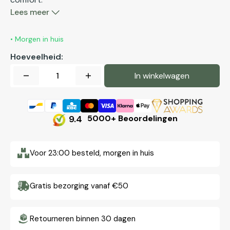
Lees meer
• Morgen in huis
Hoeveelheid:
In winkelwagen
Aantal
Aantal
verlagen
verhogen
voor
voor
Fusion
Fusion
9.4
5000+ Beoordelingen
Scheermes
Scheermes
Zwart
Zwart
Voor 23:00 besteld, morgen in huis
&amp;
&amp;
Chrome
Chrome
Gratis bezorging vanaf €50
Retourneren binnen 30 dagen