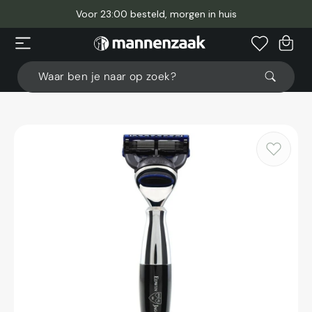
Meteen
naar
Voor 23:00 besteld, morgen in huis
de
content
Winkelwage
Waar ben je naar op zoek?