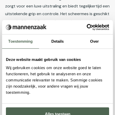
zorgt voor een luxe uitstraling en biedt tegelijkertijd een
uitstekende grip en controle. Het scheermes is geschikt
voor de
Gillette® Fusion scheermesjes, waardoor je
verzekerd bent van een glad, comfortabel en veilig
scheerresultaat. Het hoogwaardige handvat maakt het
Toestemming
Details
Over
eenvoudig om het mes stevig vast te houden, wat de
precisie van je scheerbeurt ten goede komt.
Deze website maakt gebruik van cookies
Merk
Wij gebruiken cookies om onze website goed te laten
functioneren, het gebruik te analyseren en onze
Edwin Jagger
staat wereldwijd bekend als een
communicatie relevanter te maken. Sommige cookies
toonaangevend merk in traditionele en luxe
zijn noodzakelijk, voor andere vragen wij jouw
scheerproducten, met een sterke focus op
toestemming.
vakmanschap, kwaliteit en elegant design. Sinds de
oprichting in 1988 combineert dit familiebedrijf uit
Sheffield, Engeland, klassieke scheertradities met
Alles toestaan