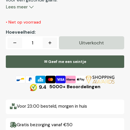
Lees meer
• Niet op voorraad
Hoeveelheid:
Uitverkocht
Aantal
Aantal
verlagen
verhogen
voor
voor
✉ Geef me een seintje
Loom
Loom
Deep
Deep
Conditioning
Conditioning
9.4
5000+ Beoordelingen
Mask
Mask
283g
283g
Voor 23:00 besteld, morgen in huis
Gratis bezorging vanaf €50