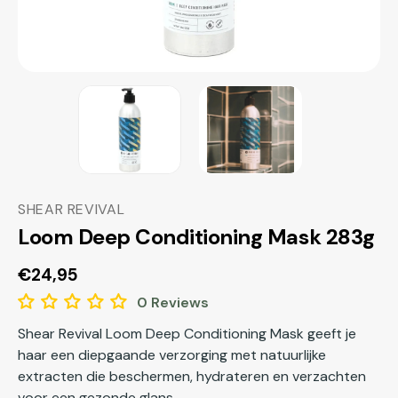
SHEAR REVIVAL
Loom Deep Conditioning Mask 283g
Normale
€24,95
prijs
0 Reviews
Shear Revival Loom Deep Conditioning Mask geeft je
haar een diepgaande verzorging met natuurlijke
extracten die beschermen, hydrateren en verzachten
voor een gezonde glans.