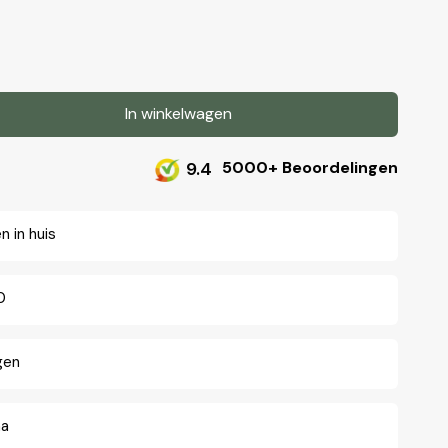
In winkelwagen
n
9.4
5000+ Beoordelingen
ng
 in huis
0
gen
na