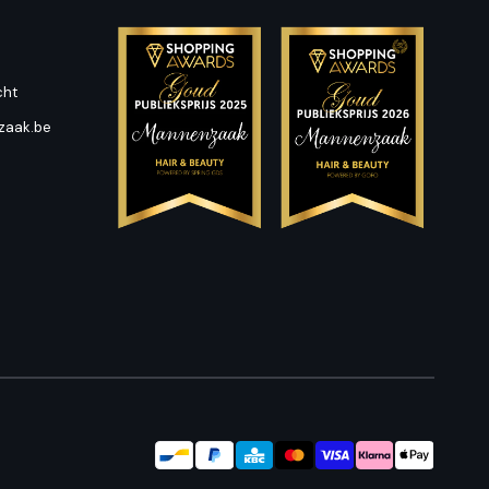
cht
zaak.be