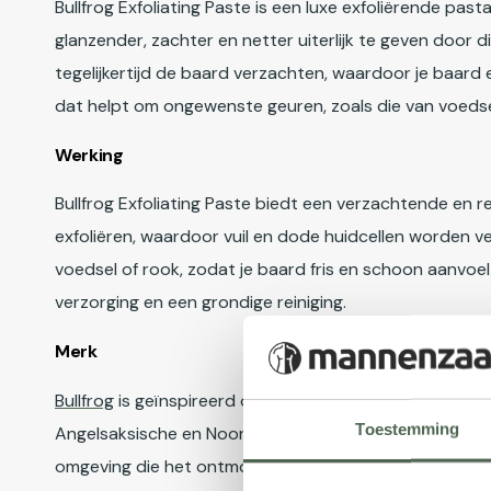
Bullfrog Exfoliating Paste is een luxe exfoliërende pa
glanzender, zachter en netter uiterlijk te geven door d
tegelijkertijd de baard verzachten, waardoor je baard 
dat helpt om ongewenste geuren, zoals die van voedsel o
Werking
Bullfrog Exfoliating Paste biedt een verzachtende en 
exfoliëren, waardoor vuil en dode huidcellen worden v
voedsel of rook, zodat je baard fris en schoon aanvoel
verzorging en een grondige reiniging.
Merk
Bullfrog
is geïnspireerd op de originele mannelijke ve
Toestemming
Angelsaksische en Noord-Amerikaanse kappers. De filos
omgeving die het ontmoetingspunt vormt tussen de It