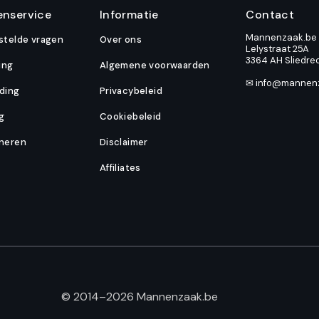
enservice
Informatie
Contact
Mannenzaak.be
stelde vragen
Over ons
Lelystraat 25A
3364 AH Sliedre
ing
Algemene voorwaarden
✉ info@mannen
ding
Privacybeleid
ng
Cookiebeleid
neren
Disclaimer
Affiliates
© 2014–2026 Mannenzaak.be