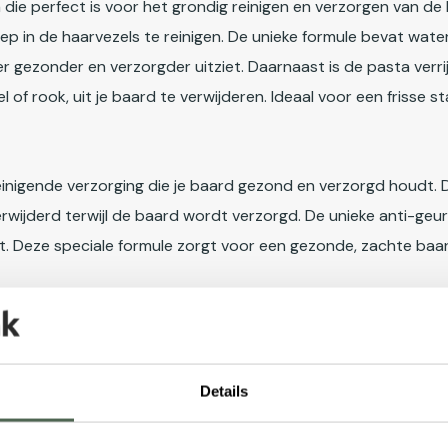
sta die perfect is voor het grondig reinigen en verzorgen van 
iep in de haarvezels te reinigen. De unieke formule bevat wate
er gezonder en verzorgder uitziet. Daarnaast is de pasta verri
f rook, uit je baard te verwijderen. Ideaal voor een frisse sta
reinigende verzorging die je baard gezond en verzorgd houdt. 
erwijderd terwijl de baard wordt verzorgd. De unieke anti-geu
t. Deze speciale formule zorgt voor een gezonde, zachte baard
rzorgingservaring, gecombineerd met de nieuwste internationa
Details
ofie van Bullfrog is het aanbieden van een authentieke, funct
aliaanse scheerkunst en de sfeer van de Noord-Amerikaanse r