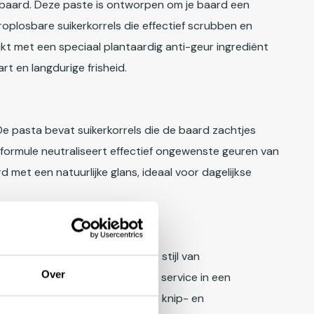
de baard. Deze paste is ontworpen om je baard een
roplosbare suikerkorrels die effectief scrubben en
jkt met een speciaal plantaardig anti-geur ingrediënt
rt en langdurige frisheid.
De pasta bevat suikerkorrels die de baard zachtjes
rformule neutraliseert effectief ongewenste geuren van
 met een natuurlijke glans, ideaal voor dagelijkse
le methoden en besmet door de stijl van
Over
ionele, snelle en hoogwaardige service in een
uwe barbershops. De originele knip- en