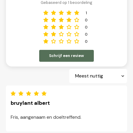
Gebaseerd op 1 beoordeling
1
0
0
0
0
Schrijf een review
Sort by
bruylant albert
Fris, aangenaam en doeltreffend.