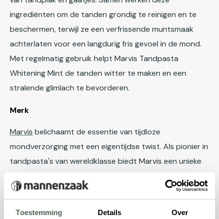
ingrediënten om de tanden grondig te reinigen en te
beschermen, terwijl ze een verfrissende muntsmaak
achterlaten voor een langdurig fris gevoel in de mond.
Met regelmatig gebruik helpt Marvis Tandpasta
Whitening Mint de tanden witter te maken en een
stralende glimlach te bevorderen.
Merk
Marvis
belichaamt de essentie van tijdloze
mondverzorging met een eigentijdse twist. Als pionier in
tandpasta's van wereldklasse biedt Marvis een unieke
ervaring waar stijlvolle verpakkingen en verleidelijke
smaken samenkomen met geavanceerde formules. Met
een uitgebreide reeks smaken en doelgerichte formules
Toestemming
Details
Over