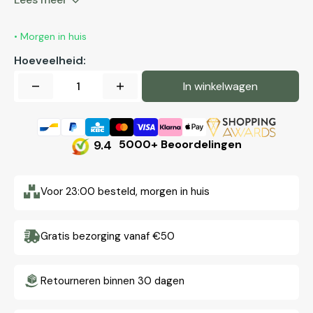
• Morgen in huis
Hoeveelheid:
In winkelwagen
Aantal
Aantal
verlagen
verhogen
voor
voor
Tandpasta
Tandpasta
9.4
5000+ Beoordelingen
Whitening
Whitening
Mint
Mint
Voor 23:00 besteld, morgen in huis
85
85
ml
ml
Gratis bezorging vanaf €50
Retourneren binnen 30 dagen