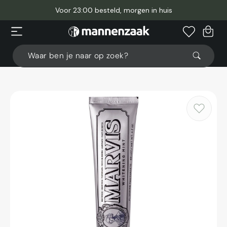
Meteen
naar
Voor 23:00 besteld, morgen in huis
de
content
Winkelwage
Waar ben je naar op zoek?