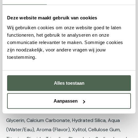
heeft Marvis zich gevestigd als het merk voor degenen
die streven naar een verfijnde en effectieve
Deze website maakt gebruik van cookies
mondverzorgingsroutine. Ontdek de wereld van Marvis
Wij gebruiken cookies om onze website goed te laten
en ervaar een unieke benadering van mondgezondheid
functioneren, het gebruik te analyseren en onze
met een vleugje luxe.
communicatie relevanter te maken. Sommige cookies
zijn noodzakelijk, voor andere vragen wij jouw
Kenmerken
toestemming.
Muntsmaak
Fluoride en xylitol
Verheldert
Alles toestaan
Veganistisch
Aanpassen
Ingrediënten
Glycerin, Calcium Carbonate, Hydrated Silica, Aqua
(Water/Eau), Aroma (Flavor), Xylitol, Cellulose Gum,