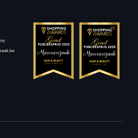
cht
zaak.be