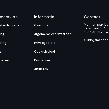
enservice
Informatie
Contact
Mannenzaak.be
stelde vragen
Over ons
Lelystraat 25A
3364 AH Sliedre
ing
Algemene voorwaarden
✉ info@mannen
ding
Privacybeleid
ng
Cookiebeleid
neren
Disclaimer
Affiliates