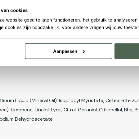
n Florence met een grote passie voor scheren en persoonlijke 
 van cookies
n. De missie van dit elegante bedrijf is om de huid te verzo
e website goed te laten functioneren, het gebruik te analysere
t contact met het scheermes. Een merk met een reeks aan hyd
e cookies zijn noodzakelijk, voor andere vragen wij jouw toest
Aanpassen
finum Liquid (Mineral Oil), Isopropyl Myristate, Ceteareth-20
), Limonene, Linalol, Lyral, Citral, Geraniol, Citronellol, Bha
Sodium Dehydroacetate.