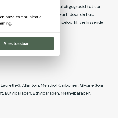
verzorging. Sindsdien is Mondial uitgegroeid tot een
rgen voor een perfecte scheerbeurt, door de huid
n en onze communicatie
raterende, verzachtende en ongelooflijk verfrissende
emming.
Alles toestaan
, Laureth-3, Allantoin, Menthol, Carbomer, Glycine Soja
, Bht, Butylparaben, Ethylparaben, Methylparaben,