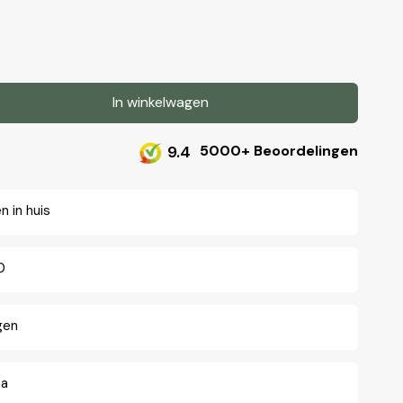
In winkelwagen
n
9.4
5000+ Beoordelingen
 in huis
0
gen
na