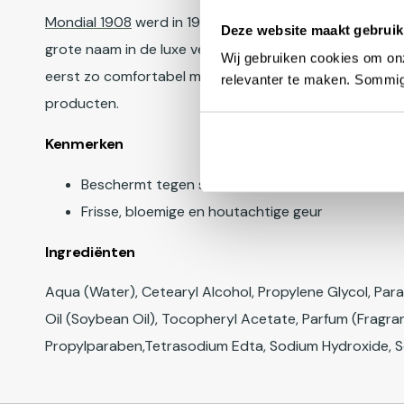
Mondial 1908
werd in 1908 opgericht in het centrum va
Deze website maakt gebruik
grote naam in de luxe verzorgingsproducten voor manne
Wij gebruiken cookies om onz
eerst zo comfortabel mogelijk voor te bereiden op he
relevanter te maken. Sommig
producten.
Kenmerken
Beschermt tegen scheerirritatie
Frisse, bloemige en houtachtige geur
Ingrediënten
Aqua (Water), Cetearyl Alcohol, Propylene Glycol, Paraf
Oil (Soybean Oil), Tocopheryl Acetate, Parfum (Fragrance
Propylparaben,Tetrasodium Edta, Sodium Hydroxide, 